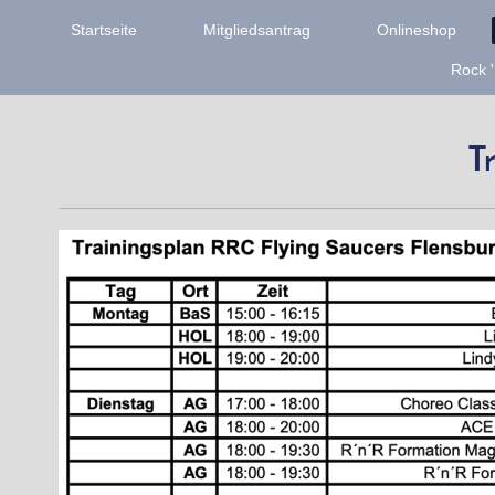
Startseite
Mitgliedsantrag
Onlineshop
Rock '
T